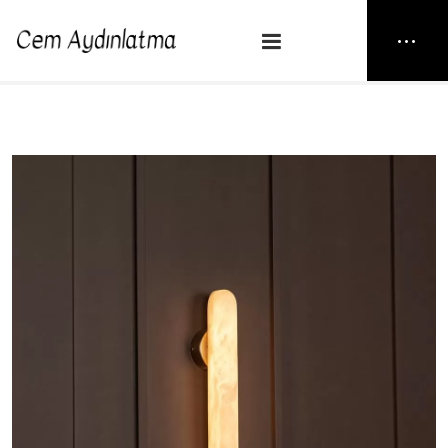
NEW25
> IGUAZU MERMER APLİK
Anasayfa
Aplik
IGUAZU MERMER APLİK