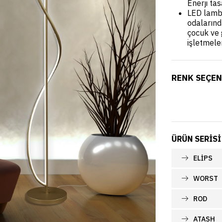
Enerji tas
LED lamba
odalarınd
çocuk ve 
işletmele
RENK SEÇEN
ÜRÜN SERISI
ELİPS
WORST
ROD
ATASH