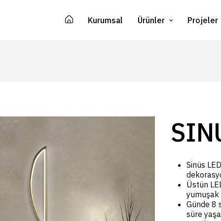
Kurumsal
Ürünler
Projeler
SIN
Sinüs LED
dekorasyo
Üstün LED
yumuşak b
Günde 8 
süre yaşa