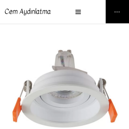
NEW25
> JH838 B
Anasayfa
Spot
JH838 B