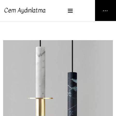
NEW25
> HERA
Anasayfa
Sarkıt
HERA