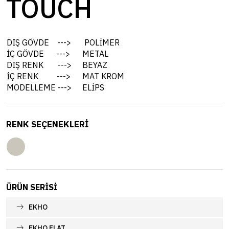
TOUCH
DIŞ GÖVDE --->
POLİMER
İÇ GÖVDE --->
METAL
DIŞ RENK --->
BEYAZ
İÇ RENK --->
MAT KROM
MODELLEME --->
ELİPS
RENK SEÇENEKLERİ
ÜRÜN SERISI
EKHO
EKHO FLAT