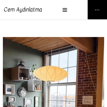
NEW25
> STAR SOFT TOUCH
Anasayfa
Sarkıt
STAR SOFT TOUCH