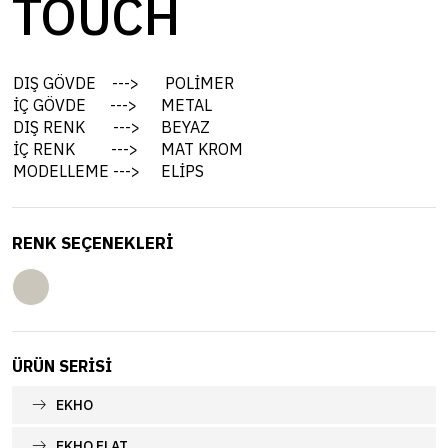
TOUCH
DIŞ GÖVDE --->
POLİMER
İÇ GÖVDE --->
METAL
DIŞ RENK --->
BEYAZ
İÇ RENK --->
MAT KROM
MODELLEME --->
ELİPS
RENK SEÇENEKLERİ
ÜRÜN SERISI
EKHO
EKHO FLAT