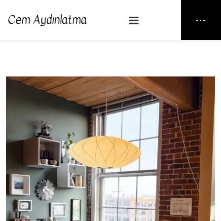
NEW25
> STAR SOFT TOUCH
Anasayfa
Sarkıt
STAR SOFT TOUCH