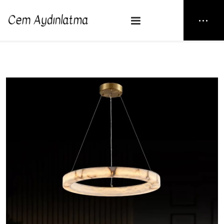
NEW25
> ILICA
Anasayfa
Sarkıt
ILICA