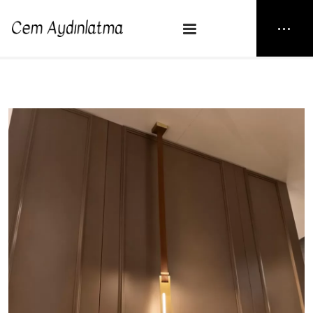
NEW25
> LOME
Anasayfa
Sarkıt
LOME