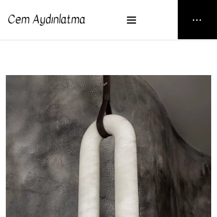
NEW25
> TETA SOLO
Anasayfa
Sarkıt
TETA SOLO